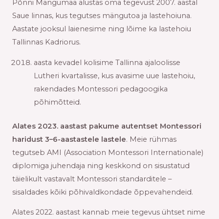
Põnni Mängumaa alustas oma tegevust 2007. aastal
Saue linnas, kus tegutses mängutoa ja lastehoiuna.
Aastate jooksul laienesime ning lõime ka lastehoiu
Tallinnas Kadriorus.
aasta kevadel kolisime Tallinna ajaloolisse
Lutheri kvartalisse, kus avasime uue lastehoiu,
rakendades Montessori pedagoogika
põhimõtteid.
Alates 2023. aastast pakume autentset Montessori
haridust 3–6-aastastele lastele
. Meie rühmas
tegutseb AMI (Association Montessori Internationale)
diplomiga juhendaja ning keskkond on sisustatud
täielikult vastavalt Montessori standarditele –
sisaldades kõiki põhivaldkondade õppevahendeid.
Alates 2022. aastast kannab meie tegevus ühtset nime