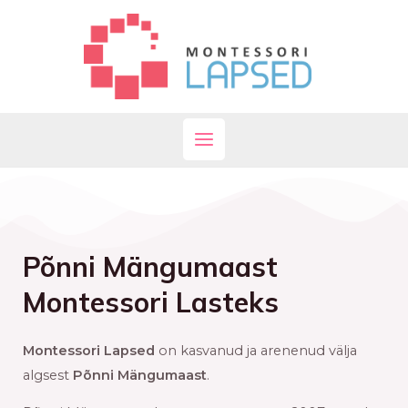
Skip
Main
to
Menu
content
Põnni Mängumaast
Montessori Lasteks
Montessori Lapsed
on kasvanud ja arenenud välja
algsest
Põnni Mängumaast
.