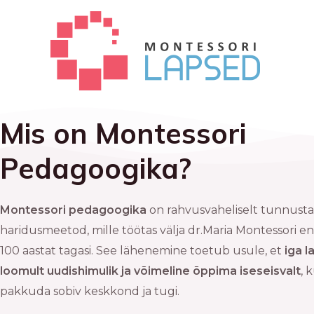
Skip
to
content
Mis on Montessori
Pedagoogika?
Montessori pedagoogika
on rahvusvaheliselt tunnust
haridusmeetod, mille töötas välja dr.Maria Montessori e
100 aastat tagasi. See lähenemine toetub usule, et
iga l
loomult uudishimulik ja võimeline õppima iseseisvalt
, 
pakkuda sobiv keskkond ja tugi.