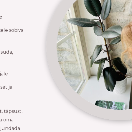
e
sele sobiva
tsuda,
jale
set ja
 täpsust,
da oma
kujundada