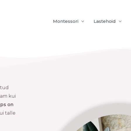
Montessori
Lastehoid
atud
nam kui
aps on
kui talle